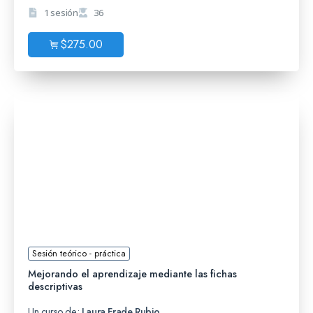
1 sesión
36
$
275.00
Sesión teórico - práctica
Mejorando el aprendizaje mediante las fichas
descriptivas
Un curso de:
Laura Frade Rubio