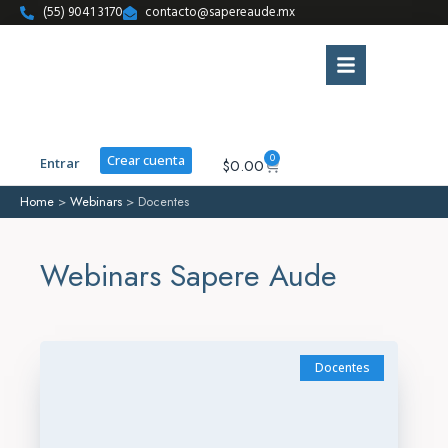
(55) 9041 3170
contacto@sapereaude.mx
0
Crear cuenta
Entrar
$
0.00
Home
>
Webinars
>
Docentes
Webinars Sapere Aude
Docentes