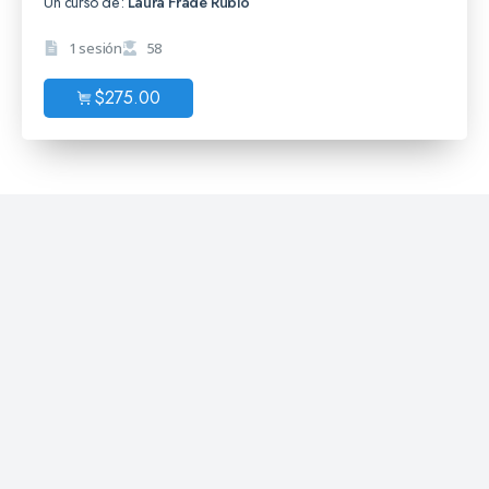
Un curso de:
Laura Frade Rubio
1 sesión
58
$
275.00