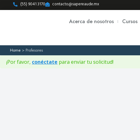
(55) 9041 3170
contacto@sapereaude.mx
Acerca de nosotros
Cursos
Home
>
Profesores
¡Por favor,
conéctate
para enviar tu solicitud!