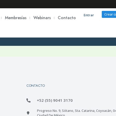
Crear 
Entrar
Membresías
Webinars
Contacto
CONTACTO
+52 (55) 9041 3170
Progreso No. 9, Sótano, Sta. Catarina, Coyoacán, 0
Ciudad De México