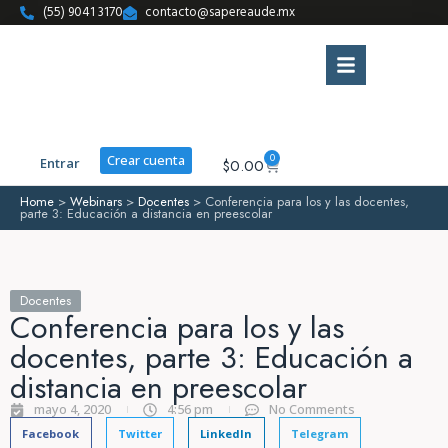
(55) 9041 3170
contacto@sapereaude.mx
0
Crear cuenta
Entrar
$
0.00
Home
>
Webinars
>
Docentes
>
Conferencia para los y las docentes,
parte 3: Educación a distancia en preescolar
Docentes
Conferencia para los y las
docentes, parte 3: Educación a
distancia en preescolar
mayo 4, 2020
4:56 pm
No Comments
Facebook
Twitter
LinkedIn
Telegram