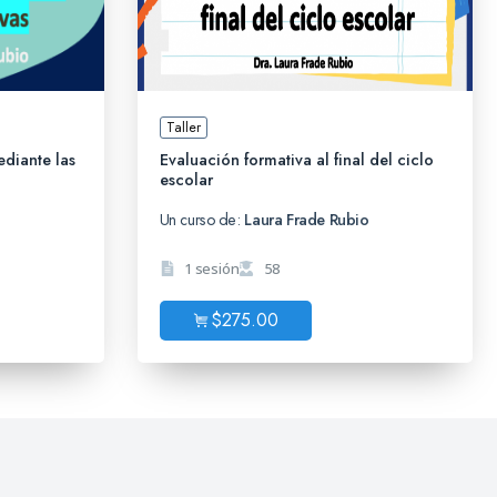
Taller
diante las
Evaluación formativa al final del ciclo
escolar
o
Un curso de:
Laura Frade Rubio
1 sesión
58
$
275.00