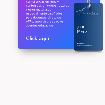
conferencias en línea y
contenidos en videos, lecturas
y otros materiales
especialmente diseñados
para docentes, directivos,
ATPs, supervisores y otros
agentes educativos.
Click aquí