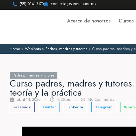
(55) 9041 3170
contacto@sapereaude.mx
Acerca de nosotros
Cursos
Home
>
Webinars
>
Padres, madres y tutores
>
Curso padres, madres y tu
Padres, madres y tutores
Curso padres, madres y tutores
teoría y la práctica
abril 14, 2020
6:26 pm
No Comments
Facebook
Twitter
LinkedIn
Telegram
Whats