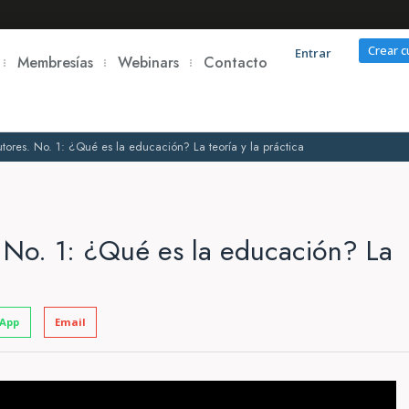
Crear 
Entrar
Membresías
Webinars
Contacto
tores. No. 1: ¿Qué es la educación? La teoría y la práctica
. No. 1: ¿Qué es la educación? La
App
Email