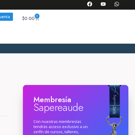
0
cuenta
$
0.00
Membresía
Sapereaude
Con nuestras membresías
tendrás acceso exclusivo a un
sinfín de cursos, talleres,