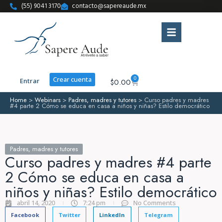
(55) 9041 3170
contacto@sapereaude.mx
0
Crear cuenta
Entrar
$
0.00
Home
>
Webinars
>
Padres, madres y tutores
>
Curso padres y madres
#4 parte 2 Cómo se educa en casa a niños y niñas? Estilo democrático
Padres, madres y tutores
Curso padres y madres #4 parte
2 Cómo se educa en casa a
niños y niñas? Estilo democrático
abril 14, 2020
7:24 pm
No Comments
Facebook
Twitter
LinkedIn
Telegram