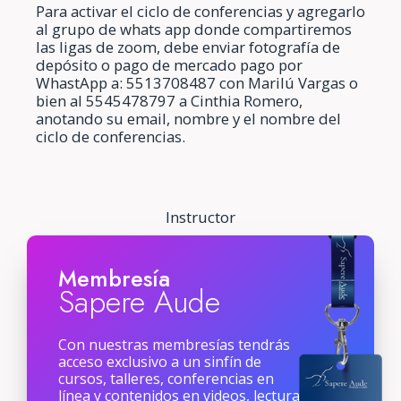
Para activar el ciclo de conferencias y agregarlo
al grupo de whats app donde compartiremos
las ligas de zoom, debe enviar fotografía de
depósito o pago de mercado pago por
WhastApp a: 5513708487 con Marilú Vargas o
bien al 5545478797 a Cinthia Romero,
anotando su email, nombre y el nombre del
ciclo de conferencias.
Instructor
Membresía
Sapere Aude
Con nuestras membresías tendrás
acceso exclusivo a un sinfín de
cursos, talleres, conferencias en
línea y contenidos en videos, lecturas