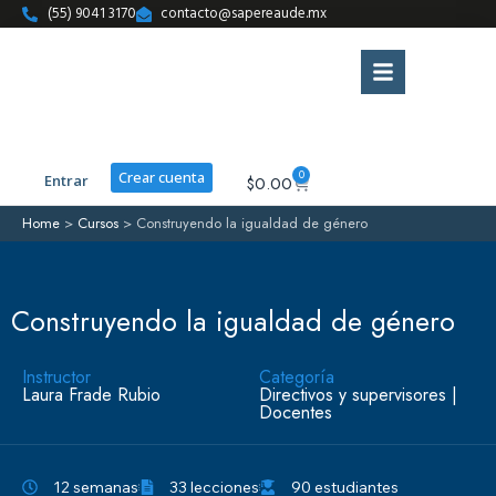
(55) 9041 3170
contacto@sapereaude.mx
0
Crear cuenta
Entrar
$
0.00
Home
>
Cursos
>
Construyendo la igualdad de género
Construyendo la igualdad de género
Instructor
Categoría
Laura Frade Rubio
Directivos y supervisores
|
Docentes
12 semanas
33 lecciones
90 estudiantes