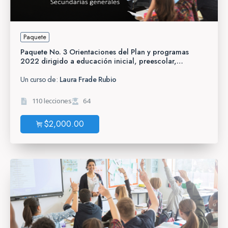
Paquete
Paquete No. 3 Orientaciones del Plan y programas
2022 dirigido a educación inicial, preescolar,
primaria, telesecundaria y CAM y Secundarias
generales
Un curso de:
Laura Frade Rubio
110 lecciones
64
$
2,000.00