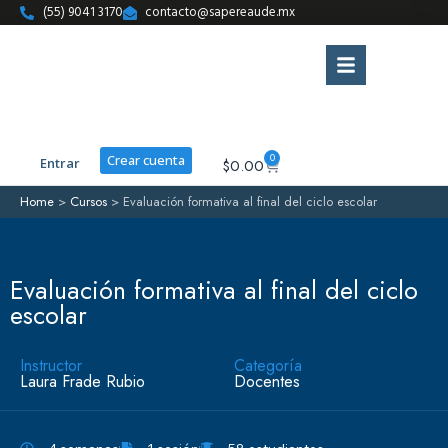
(55) 9041 3170
contacto@sapereaude.mx
0
Crear cuenta
Entrar
$
0.00
Home
>
Cursos
>
Evaluación formativa al final del ciclo escolar
Evaluación formativa al final del ciclo
escolar
Instructor
Categoría
Laura Frade Rubio
Docentes