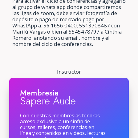
Para activar el ciclo de conferencias y agregarlo
al grupo de whats app donde compartiremos
las ligas de zoom, debe enviar fotografía de
depósito o pago de mercado pago por
WhastApp a: 56 1656 0400, 5513708487 con
Marilú Vargas o bien al 5545478797 a Cinthia
Romero, anotando su email, nombre y el
nombre del ciclo de conferencias.
Instructor
Membresía
Sapere Aude
Con nuestras membresías tendrás
acceso exclusivo a un sinfín de
cursos, talleres, conferencias en
línea y contenidos en videos, lecturas