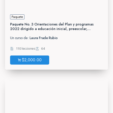
Paquete
Paquete No. 3 Orientaciones del Plan y programas
2022 dirigido a educación inicial, preescolar,
primaria, telesecundaria y CAM y Secundarias
generales
Un curso de:
Laura Frade Rubio
110 lecciones
64
$
2,000.00