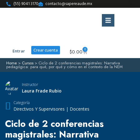
(55) 9041 3170
contacto@sapereaude.mx
0
Crear cuenta
Entrar
$
0.00
Home
>
Cursos
>
Ciclo de 2 conferencias magistrales: Narrativa
pedagógica: para qué, por qué y cómo en el contexto de la NEM
Instructor
Laura Frade Rubio
Categoría
Directivos Y Supervisores
|
Docentes
Ciclo de 2 conferencias
magistrales: Narrativa