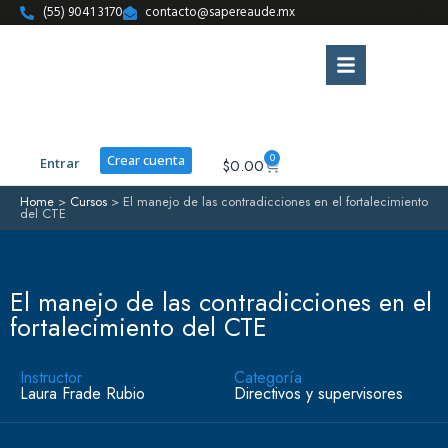
(55) 9041 3170
contacto@sapereaude.mx
0
Crear cuenta
Entrar
$
0.00
Home
>
Cursos
>
El manejo de las contradicciones en el fortalecimiento
del CTE
El manejo de las contradicciones en el
fortalecimiento del CTE
Instructor
Categoría
Laura Frade Rubio
Directivos y supervisores