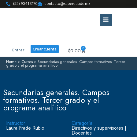
(55) 9041 3170
contacto@sapereaude.mx
0
Crear cuenta
Entrar
$
0.00
Home
>
Cursos
>
Secundarias generales. Campos formativos. Tercer
grado y el programa analítico
Secundarias generales. Campos
formativos. Tercer grado y el
programa analítico
Instructor
Categoría
Laura Frade Rubio
Directivos y supervisores
|
Docentes