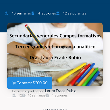
10 semanas
4 lecciones
12 estudiantes
Comprar
$
200.00
Laura Frade Rubio
Un curso impartido por:
12
10 semanas
4 lecciones