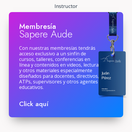
Instructor
Membresía
Sapere Aude
Con nuestras membresías tendrás
acceso exclusivo a un sinfín de
cursos, talleres, conferencias en
línea y contenidos en videos, lecturas
y otros materiales especialmente
diseñados para docentes, directivos,
ATPs, supervisores y otros agentes
educativos.
Click aquí