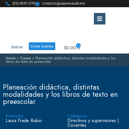
(55) 9041 3170
contacto@sapereaude.mx
0
Crear cuenta
Entrar
$
0.00
Home
>
Cursos
>
Planeación didáctica, distintas modalidades y los
libros de texto en preescolar
Planeación didáctica, distintas
modalidades y los libros de texto en
preescolar
Instructor
Categoría
Laura Frade Rubio
Directivos y supervisores
|
Docentes