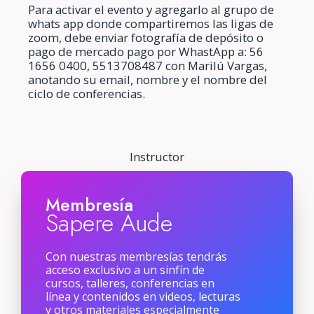
Para activar el evento y agregarlo al grupo de
whats app donde compartiremos las ligas de
zoom, debe enviar fotografía de depósito o
pago de mercado pago por WhastApp a: 56
1656 0400, 5513708487 con Marilú Vargas,
anotando su email, nombre y el nombre del
ciclo de conferencias.
Instructor
Membresía
Sapere Aude
Con nuestras membresías tendrás
acceso exclusivo a un sinfín de
cursos, talleres, conferencias en
línea y contenidos en videos, lecturas
y otros materiales especialmente