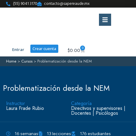
(55) 9041 3170
contacto@sapereaude.mx
0
Crear cuenta
Entrar
$
0.00
Home
>
Cursos
>
Problematización desde la NEM
Problematización desde la NEM
Instructor
Categoría
Laura Frade Rubio
Directivos y supervisores
|
Docentes
|
Psicólogos
16 semanas
13 lecciones
176 estudiantes