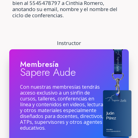
bien al 5545478797 a Cinthia Romero,
anotando su email, nombre y el nombre del
ciclo de conferencias.
Instructor
Membresía
Sapere Aude
Con nuestras membresías tendrás
acceso exclusivo a un sinfín de
cursos, talleres, conferencias en
línea y contenidos en videos, lecturas
y otros materiales especialmente
diseñados para docentes, directivos,
ATPs, supervisores y otros agentes
educativos.