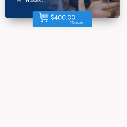
14 usuarios
$
400.00
Mensual