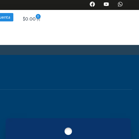
0
cuenta
$
0.00